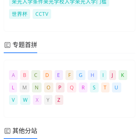
荣光入学条件荣光学校入学荣光入学门槛
世界杯
CCTV
专题首拼
A
B
C
D
E
F
G
H
I
J
K
L
M
N
O
P
Q
R
S
T
U
V
W
X
Y
Z
其他分站