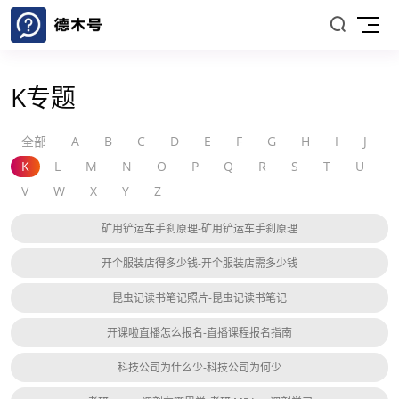
K专题
全部
A
B
C
D
E
F
G
H
I
J
K
L
M
N
O
P
Q
R
S
T
U
V
W
X
Y
Z
矿用铲运车手刹原理-矿用铲运车手刹原理
开个服装店得多少钱-开个服装店需多少钱
昆虫记读书笔记照片-昆虫记读书笔记
开课啦直播怎么报名-直播课程报名指南
科技公司为什么少-科技公司为何少