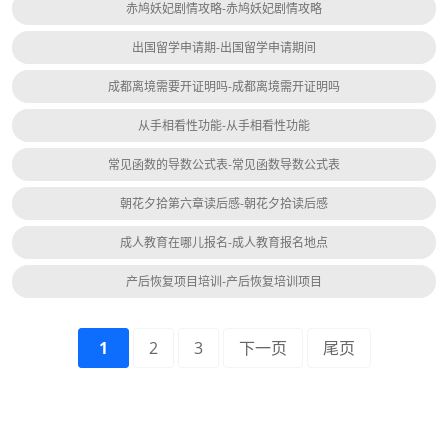
赤鸠妖妃剧情攻略-赤鸠妖妃剧情攻略
出国留学申请期-出国留学申请期间
成都离境需要开证明吗-成都离境需开证明吗
从手相看性功能-从手相看性功能
常见函数的导数公式表-常见函数导数公式表
朝花夕拾第六章读后感-朝花夕拾读后感
成人教育在哪儿报名-成人教育报名地点
产后恢复项目培训-产后恢复培训项目
1
2
3
下一页
尾页