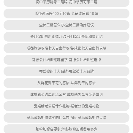
初中学历能考二建吗-初中学历可考二建
长征读后感400字10篇-长征读后感 10 篇
尘肺三期怎么办-尘肺三期治疗建议
长月烬明最新剧情介绍-长月烬明最新剧情介绍
成都旅游攻略七天自由行攻略-成都七天自由行攻略
常德会计培训班哪里学-常德会计培训班选择
蚕丝被的十大品牌-蚕丝被十大品牌
从鲜花到干花的感悟-从鲜到干的感悟
成就感英语单词怎么写-成就感怎么写英语单词
瓷婚给老公送什么礼物-送老公的瓷婚礼物
菜鸟驿站知道你买的什么东西吗-菜鸟驿站知你买啥
肠粉加盟店要多少钱-肠粉加盟费用多少