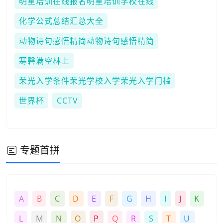
明星培训在线报名明星培训学校在线
化学公式总结汇总大全
动物诗句感悟精简动物诗句感悟精简
寒磬满空林上
荣光入学条件荣光学校入学荣光入学门槛
世界杯
CCTV
专题首拼
A
B
C
D
E
F
G
H
I
J
K
L
M
N
O
P
Q
R
S
T
U