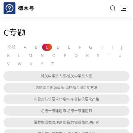
C专题
全部
A
B
C
D
E
F
G
H
I
J
K
L
M
N
O
P
Q
R
S
T
U
V
W
X
Y
Z
城关中学杀人案-城关中学杀人案
齿轮啮合图怎么画-齿轮啮合图绘制方法
车贷对征信要求严格吗-车贷征信要求严格
初级一级建造师-初级一级建造师
磁共振成像原理论文-磁共振成像原理研究