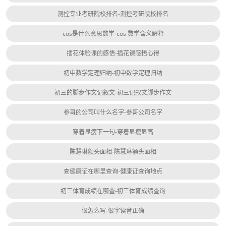
测控专业考研院校排名-测控考研院校排名
cos是什么意思数学-cos 数学含义解释
插花体验课的感悟-插花课感悟心得
初中数学定理归纳-初中数学定理归纳
初三的脚步作文记叙文-初三记叙文脚步作文
参哥的公司叫什么名字-参哥公司名字
穿着显瘦下一句-穿着显瘦显高
陈慧琳额头面相-陈慧琳额头面相
查健康证在哪里查询-健康证查询地点
初三体育成绩在哪查-初三体育成绩查询
佷怎么写-佷字读音正确