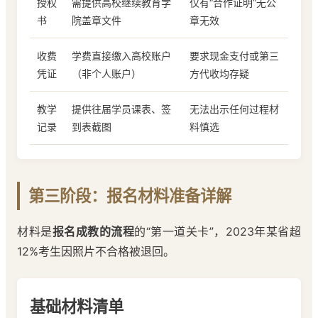
授权
需提供高校继续教育学
仅有“合作证明”无公
书
院盖章文件
章无效
收费
学费直接缴入高校账户
要求现金支付或第三
凭证
（非个人账户）
方代收均存疑
教学
提供往届学员课表、签
无法出示任何过程材
记录
到表截图
料慎选
第三阶段：报名材料准备详解
材料是
报名成教的流程
的“第一道关卡”，2023年某省超
12%考生因照片不合格被退回。
基础材料清单