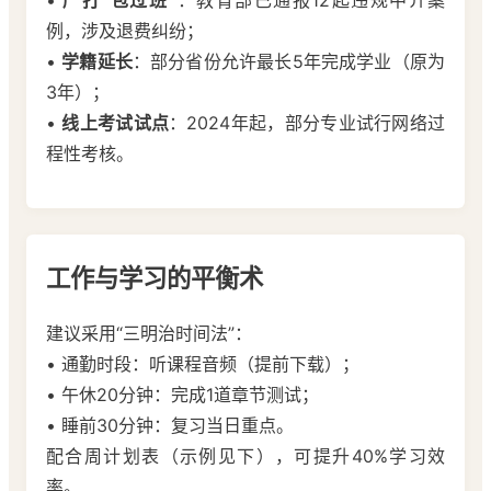
•
严打“包过班”
：教育部已通报12起违规中介案
例，涉及退费纠纷；
•
学籍延长
：部分省份允许最长5年完成学业（原为
3年）；
•
线上考试试点
：2024年起，部分专业试行网络过
程性考核。
工作与学习的平衡术
建议采用“三明治时间法”：
• 通勤时段：听课程音频（提前下载）；
• 午休20分钟：完成1道章节测试；
• 睡前30分钟：复习当日重点。
配合周计划表（示例见下），可提升40%学习效
率。