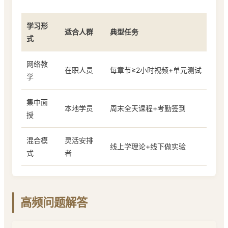
学习形
适合人群
典型任务
式
网络教
在职人员
每章节≥2小时视频+单元测试
学
集中面
本地学员
周末全天课程+考勤签到
授
混合模
灵活安排
线上学理论+线下做实验
式
者
高频问题解答