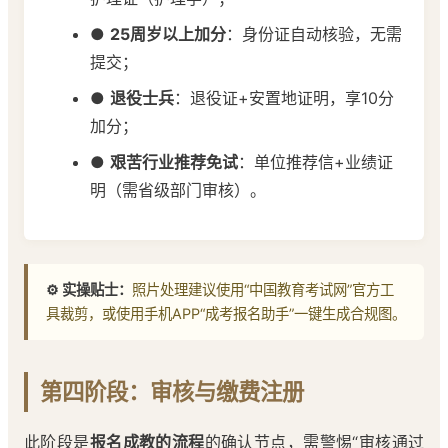
●
25周岁以上加分
：身份证自动核验，无需
提交；
●
退役士兵
：退役证+安置地证明，享10分
加分；
●
艰苦行业推荐免试
：单位推荐信+业绩证
明（需省级部门审核）。
⚙️ 实操贴士：
照片处理建议使用“中国教育考试网”官方工
具裁剪，或使用手机APP“成考报名助手”一键生成合规图。
第四阶段：审核与缴费注册
此阶段是
报名成教的流程
的确认节点，需警惕“审核通过