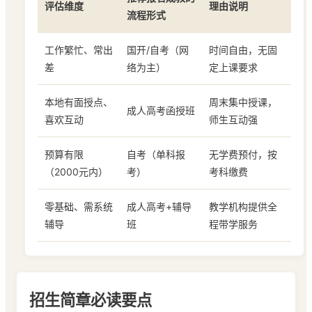
评估维度
理由说明
流程
形式
工作繁忙、常出
国开/自考（网
时间自由，无固
差
络为主）
定上课要求
本地有面授点、
周末集中授课，
成人高考函授班
喜欢互动
师生互动强
预算有限
自考（单科报
无学费预付，按
（2000元内）
考）
考科缴费
零基础、需系统
成人高考+辅导
教学机构提供全
辅导
班
程带学服务
招生简章必读要点