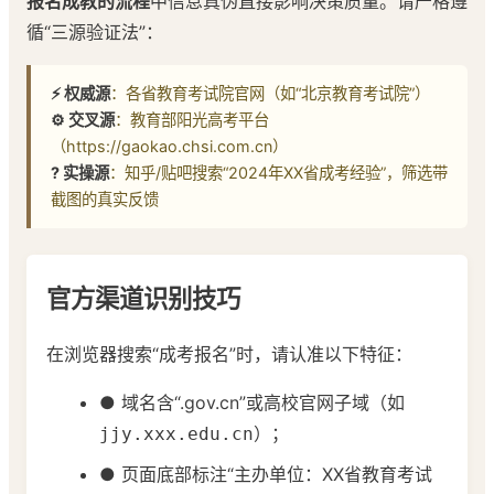
报名成教的流程
中信息真伪直接影响决策质量。请严格遵
循“三源验证法”：
⚡ 权威源
：各省教育考试院官网（如“北京教育考试院”）
⚙️ 交叉源
：教育部阳光高考平台
（https://gaokao.chsi.com.cn）
? 实操源
：知乎/贴吧搜索“2024年XX省成考经验”，筛选带
截图的真实反馈
官方渠道识别技巧
在浏览器搜索“成考报名”时，请认准以下特征：
● 域名含“.gov.cn”或高校官网子域（如
）；
jjy.xxx.edu.cn
● 页面底部标注“主办单位：XX省教育考试