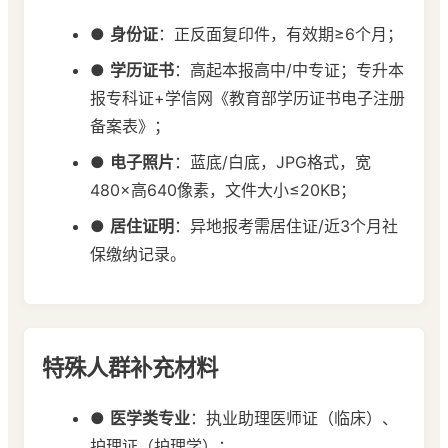
●
身份证
：正反面复印件，有效期≥6个月；
●
学历证书
：高起本报高中/中专证；专升本
报专科证+学信网《教育部学历证书电子注册
备案表》；
●
电子照片
：蓝底/白底，JPG格式，宽
480×高640像素，文件大小≤20KB；
●
居住证明
：异地报考需居住证/近3个月社
保缴纳记录。
特殊人群补充材料
●
医学类专业
：执业助理医师证（临床）、
护理证（护理学）；