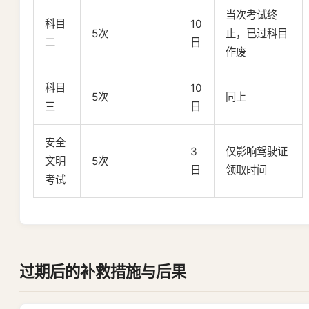
当次考试终
科目
10
5次
止，已过科目
二
日
作废
科目
10
5次
同上
三
日
安全
3
仅影响驾驶证
文明
5次
日
领取时间
考试
过期后的补救措施与后果