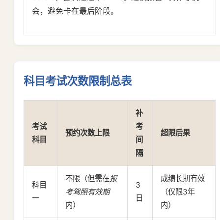
会，避免卡在最后阶段。
科目考试次数限制总表
补
考试
考
预约次数上限
超限后果
科目
间
隔
不限（但需在
报
成绩长期有效
科目
3
考驾照有效期
（仅限3年
一
日
内）
内）