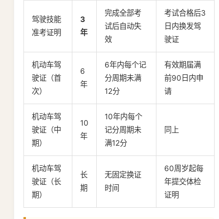
完成全部考
考试合格后3
驾驶技能
3
试后自动失
日内换发驾
准考证明
年
效
驶证
机动车驾
6年内每个记
有效期届满
6
驶证（首
分周期未满
前90日内申
年
次）
12分
请
机动车驾
10年内每个
10
驶证（中
记分周期未
同上
年
期）
满12分
机动车驾
60周岁起每
长
无固定换证
驶证（长
年提交体检
期
时间
期）
证明