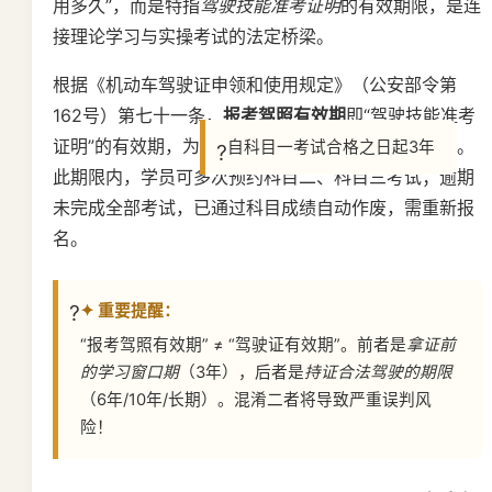
用多久”，而是特指
驾驶技能准考证明
的有效期限，是连
接理论学习与实操考试的法定桥梁。
根据《机动车驾驶证申领和使用规定》（公安部令第
162号）第七十一条，
报考驾照有效期
即“驾驶技能准考
证明”的有效期，为
。
自科目一考试合格之日起3年
此期限内，学员可多次预约科目二、科目三考试；逾期
未完成全部考试，已通过科目成绩自动作废，需重新报
名。
✦ 重要提醒：
“报考驾照有效期” ≠ “驾驶证有效期”。前者是
拿证前
的学习窗口期
（3年），后者是
持证合法驾驶的期限
（6年/10年/长期）。混淆二者将导致严重误判风
险！